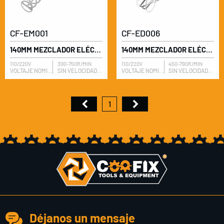
CF-EM001
CF-ED006
140MM MEZCLADOR ELÉCTRICO
140MM MEZCLADOR ELÉCTRICO
110/220V
300-750R/MIN
110/220V
450-790R/MIN
VOLTAJE NOMINAL
SIN VELOCIDAD DE CARGA
VOLTAJE NOMINAL
SIN VELOCIDAD DE CARGA
1
Déjanos un mensaje